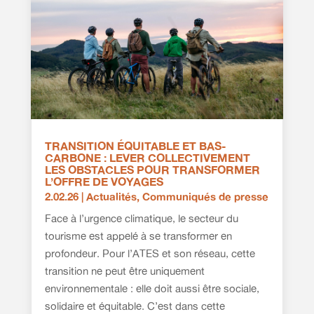
TRANSITION ÉQUITABLE ET BAS-
CARBONE : LEVER COLLECTIVEMENT
LES OBSTACLES POUR TRANSFORMER
L’OFFRE DE VOYAGES
2.02.26
|
Actualités
,
Communiqués de presse
Face à l’urgence climatique, le secteur du
tourisme est appelé à se transformer en
profondeur. Pour l’ATES et son réseau, cette
transition ne peut être uniquement
environnementale : elle doit aussi être sociale,
solidaire et équitable. C’est dans cette