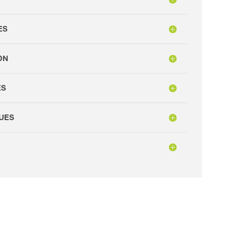
ES
ON
ES
UES