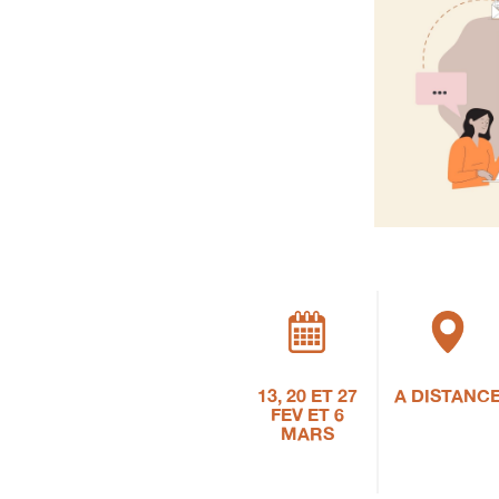
13, 20 ET 27
A DISTANC
FEV ET 6
MARS