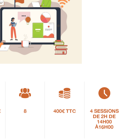
E
8
400€ TTC
4 SESSIONS
DE 2H DE
14H00
À16H00