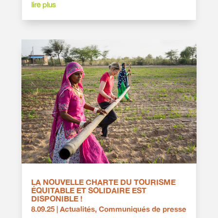
lire plus
LA NOUVELLE CHARTE DU TOURISME
ÉQUITABLE ET SOLIDAIRE EST
DISPONIBLE !
8.09.25
|
Actualités
,
Communiqués de presse